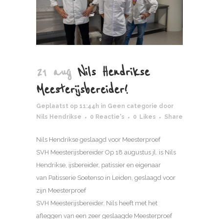
21 aug
Nils Hendrikse
Meesterijsbereider!
Geplaatst op 11:44h
in
Geen categorie
door
Nils Hendrikse
0 Reactie's
0
Likes
Share
Nils Hendrikse geslaagd voor Meesterproef
SVH Meesterijsbereider Op 18 augustus jl. is Nils
Hendrikse, ijsbereider, patissier en eigenaar
van Patisserie Soetenso in Leiden, geslaagd voor
zijn Meesterproef
SVH Meesterijsbereider. Nils heeft met het
afleggen van een zeer geslaagde Meesterproef