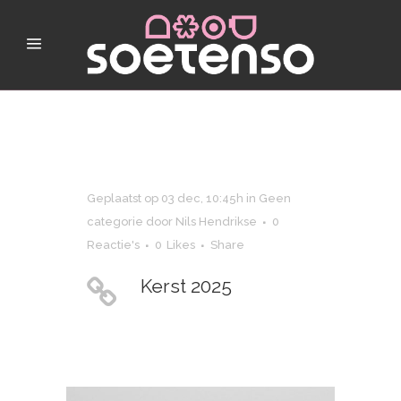
Geplaatst op 03 dec, 10:45h
in
Geen
categorie
door
Nils Hendrikse
0
Reactie's
0
Likes
Share
Kerst 2025