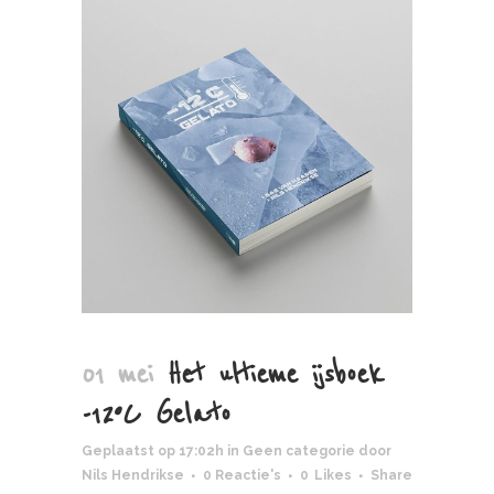
01 mei
Het ultieme ijsboek
-12ºC Gelato
Geplaatst op 17:02h
in
Geen categorie
door
Nils Hendrikse
0 Reactie's
0
Likes
Share