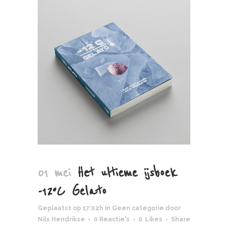
01 mei
Het ultieme ijsboek
-12ºC Gelato
Geplaatst op 17:02h
in
Geen categorie
door
Nils Hendrikse
0 Reactie's
0
Likes
Share