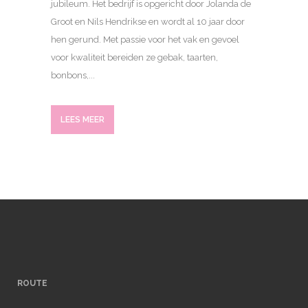
jubileum. Het bedrijf is opgericht door Jolanda de
Groot en Nils Hendrikse en wordt al 10 jaar door
hen gerund. Met passie voor het vak en gevoel
voor kwaliteit bereiden ze gebak, taarten,
bonbons,...
LEES MEER
ROUTE