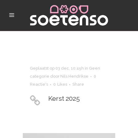
Geplaatst op 03 dec, 10:45h
in
Geen
categorie
door
Nils Hendrikse
0
Reactie's
0
Likes
Share
Kerst 2025