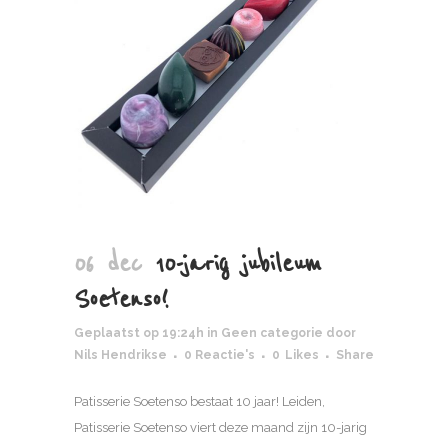
06 dec
10-jarig jubileum
Soetenso!
Geplaatst op 19:24h
in
Geen categorie
door
Nils Hendrikse
0 Reactie's
0
Likes
Share
Patisserie Soetenso bestaat 10 jaar! Leiden,
Patisserie Soetenso viert deze maand zijn 10-jarig