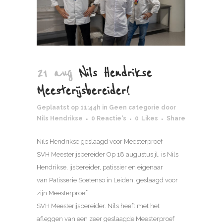
21 aug
Nils Hendrikse
Meesterijsbereider!
Geplaatst op 11:44h
in
Geen categorie
door
Nils Hendrikse
0 Reactie's
0
Likes
Share
Nils Hendrikse geslaagd voor Meesterproef
SVH Meesterijsbereider Op 18 augustus jl. is Nils
Hendrikse, ijsbereider, patissier en eigenaar
van Patisserie Soetenso in Leiden, geslaagd voor
zijn Meesterproef
SVH Meesterijsbereider. Nils heeft met het
afleggen van een zeer geslaagde Meesterproef