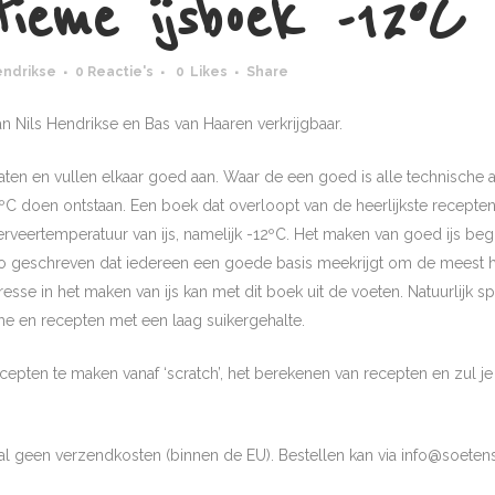
ieme ijsboek -12ºC
endrikse
0 Reactie's
0
Likes
Share
van Nils Hendrikse en Bas van Haaren verkrijgbaar.
naten en vullen elkaar goed aan. Waar de een goed is alle technische as
2ºC doen ontstaan. Een boek dat overloopt van de heerlijkste recepte
serveertemperatuur van ijs, namelijk -12ºC. Het maken van goed ijs begint
 zo geschreven dat iedereen een goede basis meekrijgt om de meest hee
esse in het maken van ijs kan met dit boek uit de voeten. Natuurlijk sp
he en recepten met een laag suikergehalte.
recepten te maken vanaf ‘scratch’, het berekenen van recepten en zu
aal geen verzendkosten (binnen de EU). Bestellen kan via info@soeten