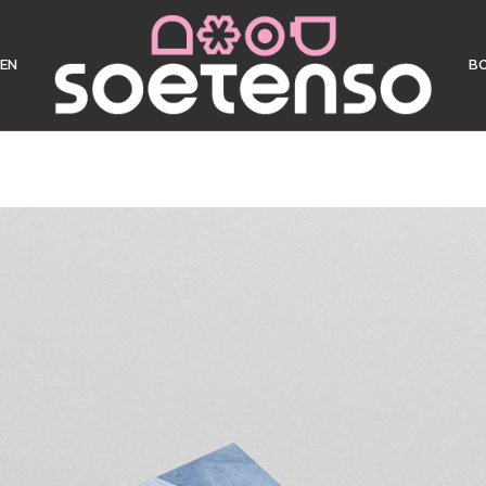
DEN
BO