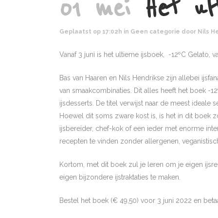
01 mei
Het ult
Geplaatst op 17:02h
in
Geen categorie
door
Nils H
Vanaf 3 juni is het ultieme ijsboek, -12ºC Gelato, 
Bas van Haaren en Nils Hendrikse zijn allebei ijsfa
van smaakcombinaties. Dit alles heeft het boek -1
ijsdesserts. De titel verwijst naar de meest ideale 
Hoewel dit soms zware kost is, is het in dit boek
ijsbereider, chef-kok of een ieder met enorme inter
recepten te vinden zonder allergenen, veganistisc
Kortom, met dit boek zul je leren om je eigen ijs
eigen bijzondere ijstraktaties te maken.
Bestel het boek (€ 49,50) voor 3 juni 2022 en bet