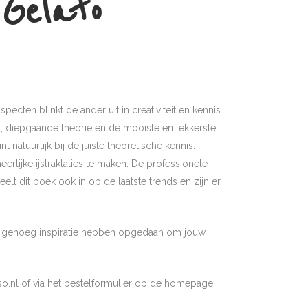
 Gelato
pecten blinkt de ander uit in creativiteit en kennis
n, diepgaande theorie en de mooiste en lekkerste
 natuurlijk bij de juiste theoretische kennis.
rlijke ijstraktaties te maken. De professionele
eelt dit boek ook in op de laatste trends en zijn er
l je genoeg inspiratie hebben opgedaan om jouw
so.nl of via het bestelformulier op de homepage.