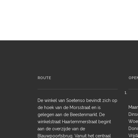
ROUTE
OPE
De winkel van Soetenso bevindt zich op
Maa
de hoek van de Morsstraat en is
Dins
gelegen aan de Beestenmarkt. De
Woen
winkelstraat Haarlemmerstraat begint
Dond
aan de overzijde van de
Vrij
Blauwpoortsbrug. Vanuit het centraal