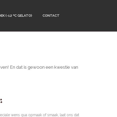
EK (-12 ºC GELATO)
CONTACT
even! En dat is gewoon een kwestie van
:
speciale wens qua opmaak of smaak, laat ons dat